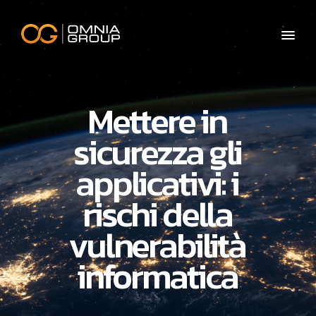
Mettere in
sicurezza gli
applicativi: i
rischi della
vulnerabilità
informatica