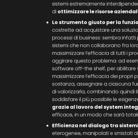
sistemi estremamente interdipende
di
ottimizzare le risorse aziendal
Lo strumento giusto per la funzi
costrette ad acquistare una soluzion
processi di business: sembra infatti 
sistemi che non collaborano fra lor
massimizzare l’efficacia di tutti i p
aggirare questo problema: ad esemp
software off-the shelf, per abilitare
massimizzare l’efficacia dei propri pr
sostanza, assegnare a ciascuna fun
di valorizzarla, combinando quindi il 
soddisfare il più possibile le esigenz
grazie al lavoro del system inte
efficace, in un modo che sarà total
Efficienza nel dialogo tra sistemi
eterogenee, manipolati e smistati 