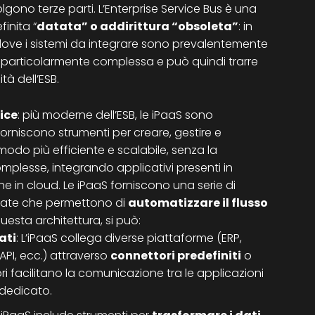
gono terze parti. L’Enterprise Service Bus è una
inita “
datata” o addirittura “obsoleta”
: in
 dove i sistemi da integrare sono prevalentemente
a particolarmente complessa e può quindi trarre
tà dell’ESB.
ice
: più moderne dell’ESB, le iPaaS sono
orniscono strumenti per creare, gestire e
 modo più efficiente e scalabile, senza la
omplesse, integrando applicativi presenti in
e in cloud. Le iPaaS forniscono una serie di
urate che permettono di
automatizzare il flusso
questa architettura, si può:
ati
: L’iPaaS collega diverse piattaforme (ERP,
I, ecc.) attraverso
connettori predefiniti
o
ri facilitano la comunicazione tra le applicazioni
 dedicato.