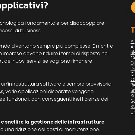
applicativi?
tecnologica fondamentale per disaccoppiare i
T
rocessi di business.
AI
aziende diventano sempre più complesse. E mentre
Ar
B
 imprese devono ridurre i tempi di risposta nei
C
et dei nuovi servizi, se vogliono rimanere
Di
D
G
O
 un’infrastruttura software è sempre provvisoria:
R
S
ess, varie applicazioni disparate vengono
S
aree funzionali, con conseguenti inefficienze dei
S
S
U
e snellire la gestione delle infrastrutture
 una riduzione dei costi di manutenzione.