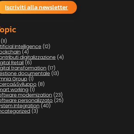
Iscriviti alla newsletter
opic
(11)
tificial Intelligence
(12)
lockchain
(4)
ontributi digitalizzazione
(4)
gital Retail
(6)
igital transformation
(17)
estione documentale
(13)
mnia Group
(1)
icerca&Sviluppo
(8)
mart working
(1)
oftware modernization
(23)
oftware personalizzato
(25)
ystem Integration
(40)
ncategorized
(3)