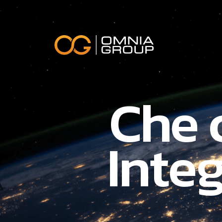
Che 
Integ