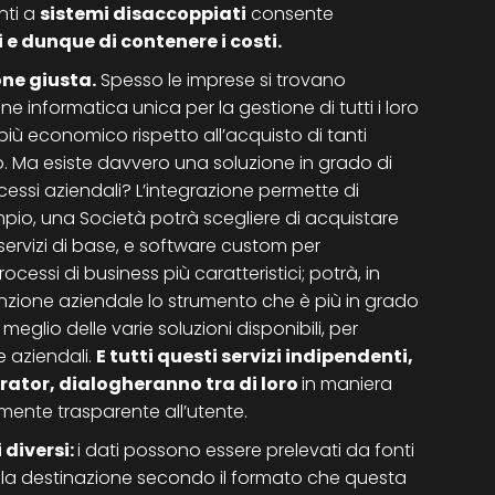
nti a
sistemi disaccoppiati
consente
i e dunque di contenere i costi.
one giusta.
Spesso le imprese si trovano
e informatica unica per la gestione di tutti i loro
più economico rispetto all’acquisto di tanti
o. Ma esiste davvero una soluzione in grado di
rocessi aziendali? L’integrazione permette di
io, una Società potrà scegliere di acquistare
 servizi di base, e software custom per
ocessi di business più caratteristici; potrà, in
zione aziendale lo strumento che è più in grado
meglio delle varie soluzioni disponibili, per
e aziendali.
E tutti questi servizi indipendenti,
grator, dialogheranno tra di loro
in manie
ra
mente trasparente all’utente.
 diversi:
i dati possono essere prelevati da fonti
alla destinazione secondo il formato che questa