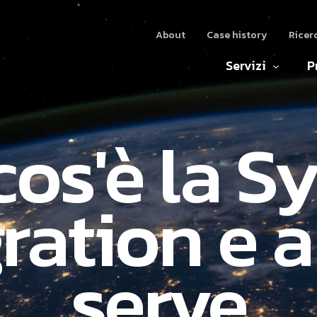
About
Case history
Ricer
Servizi
P
cos'è la S
ration e 
serve