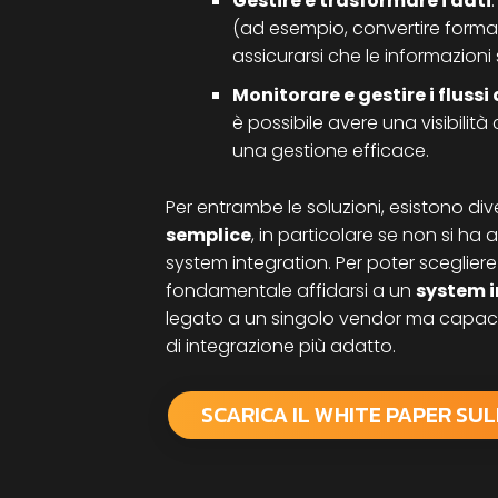
Gestire e trasformare i dati
(ad esempio, convertire formati
assicurarsi che le informazioni
Monitorare e gestire i flussi
è possibile avere una visibilità 
una gestione efficace.
Per entrambe le soluzioni, esistono di
semplice
, in particolare se non si ha
system integration. Per poter scegliere
fondamentale affidarsi a un
system i
legato a un singolo vendor ma capace 
di integrazione più adatto.
SCARICA IL WHITE PAPER SU