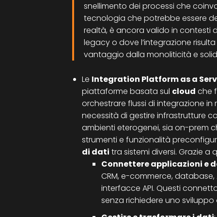
snellimento dei processi che coinvol
tecnologia che potrebbe essere def
realtà, è ancora valido in contesti
legacy o dove l’integrazione risult
vantaggio dalla monoliticità e solidi
Le
Integration Platform as a Serv
piattaforme basata sul
cloud
che f
orchestrare flussi di integrazione in
necessità di gestire infrastrutture c
ambienti eterogenei, sia on-prem ch
strumenti e funzionalità preconfig
di dati
tra sistemi diversi. Grazie a 
Connettere applicazioni e d
CRM, e-commerce, database, AP
interfacce API. Questi connetto
senza richiedere uno sviluppo