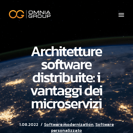
Architetture
software
distribuite: i
vantaggi dei
microservizi
1.08.2022
Software modernization
,
Software
personalizzato