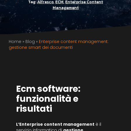
Tag:
Alfresco
,
ECM
,
Enterprise Content
Management
Home
»
Blog
»
Enterprise content management:
gestione smart dei documenti
Ecm software:
funzionalità e
risultati
L’Enterprise content management
è il
servizio informatico di
gestione