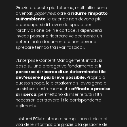
Grazie a queste piattaforme, molti uffici sono
diventati
paper free
: oltre a
ridurre l’impatto
sull’ambiente
, le aziende non devono più
preoccuparsi di trovare lo spazio per
l’archiviazione dei file cartacei. I dipendenti
invece possono ricercare velocemente un
determinato documento e non devono
sprecare tempo tra i vari fascicoli.
L’Enterprise Content Management, infatti, si
basa su una prerogativa fondamentale:
il
percorso di ricerca di un determinato file
dev’essere il più breve possibile.
Proprio a
questo scopo, le piattaforme si avvalgono di
un sistema estremamente
affinato e preciso
di ricerca
: permettono di inserire tutti i filtri
necessari per trovare il file corrispondente
agilmente.
I sistemi ECM aiutano a semplificare il ciclo di
vita delle informazioni grazie alla gestione dei