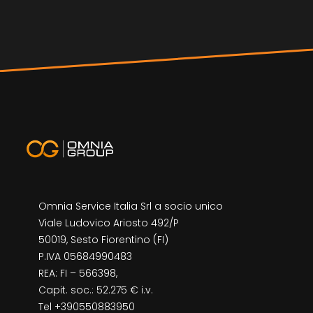
Omnia Service Italia Srl a socio unico
Viale Ludovico Ariosto 492/P
50019, Sesto Fiorentino (FI)
P.IVA 05684990483
REA: FI – 566398,
Capit. soc.: 52.275 € i.v.
Tel +390550883950