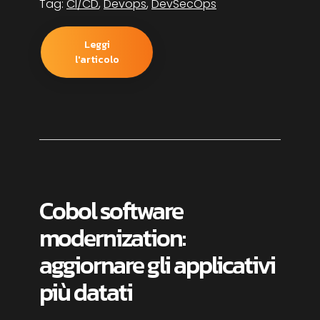
Tag:
CI/CD
,
Devops
,
DevSecOps
Leggi
l'articolo
Cobol software
modernization:
aggiornare gli applicativi
più datati