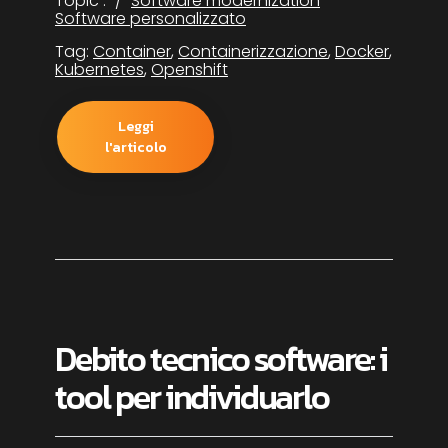
Topic :
Software modernization
Software personalizzato
Tag:
Container
,
Containerizzazione
,
Docker
,
Kubernetes
,
Openshift
Leggi
l'articolo
Debito tecnico software: i
tool per individuarlo