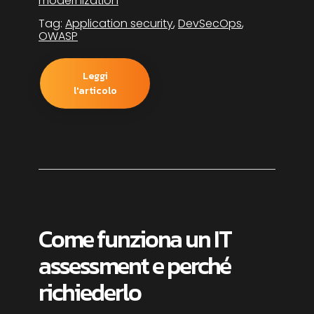
modernization
Tag:
Application security
,
DevSecOps
,
OWASP
Leggi
l'articolo
Come funziona un IT
assessment e perché
richiederlo