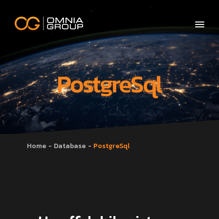
PostgreSql
Home
Database
PostgreSql