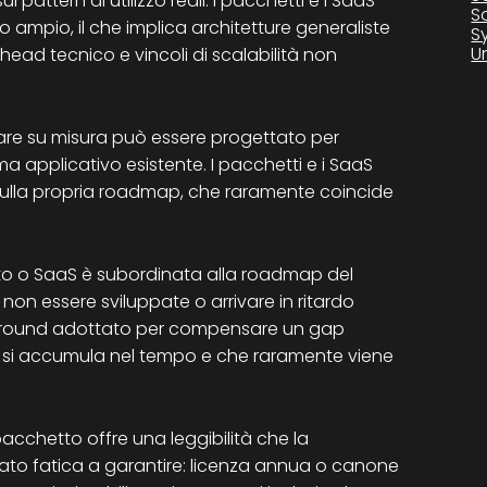
i pattern di utilizzo reali. I pacchetti e i SaaS
S
 ampio, il che implica architetture generaliste
S
U
ead tecnico e vincoli di scalabilità non
are su misura può essere progettato per
 applicativo esistente. I pacchetti e i SaaS
 sulla propria roadmap, che raramente coincide
tto o SaaS è subordinata alla roadmap del
non essere sviluppate o arrivare in ritardo
orkaround adottato per compensare un gap
 si accumula nel tempo e che raramente viene
cchetto offre una leggibilità che la
ato fatica a garantire: licenza annua o canone