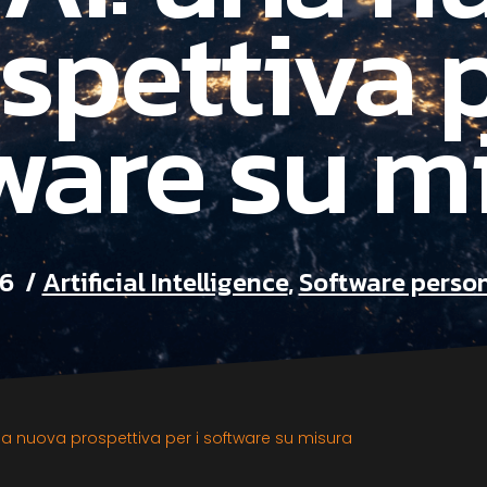
spettiva p
ware su m
26
Artificial Intelligence
,
Software person
na nuova prospettiva per i software su misura