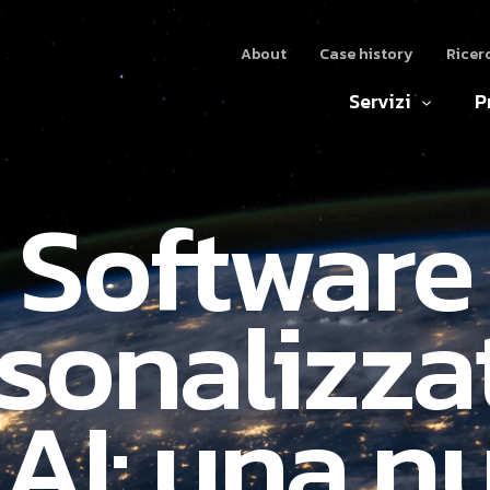
About
Case history
Ricer
Servizi
P
Software
sonalizza
AI: una n