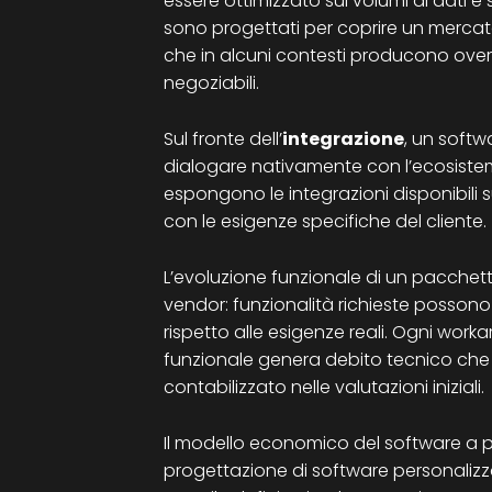
essere ottimizzato sui volumi di dati e su
sono progettati per coprire un mercato
che in alcuni contesti producono overh
negoziabili.
Sul fronte dell’
integrazione
, un softw
dialogare nativamente con l’ecosistema
espongono le integrazioni disponibili
con le esigenze specifiche del cliente.
L’evoluzione funzionale di un pacche
vendor: funzionalità richieste possono 
rispetto alle esigenze reali. Ogni w
funzionale genera debito tecnico che
contabilizzato nelle valutazioni iniziali.
Il modello economico del software a pa
progettazione di software personalizz