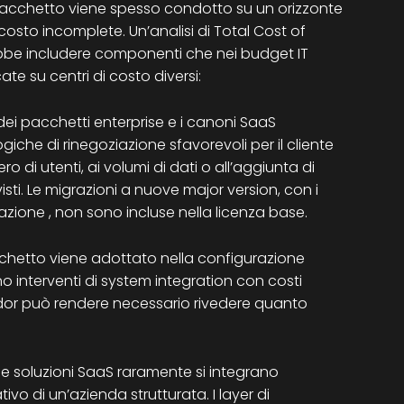
 pacchetto viene spesso condotto su un orizzonte
osto incomplete. Un’analisi di Total Cost of
bbe includere componenti che nei budget IT
e su centri di costo diversi:
e dei pacchetti enterprise e i canoni SaaS
iche di rinegoziazione sfavorevoli per il cliente
ro di utenti, ai volumi di dati o all’aggiunta di
isti. Le migrazioni a nuove major version, con i
rmazione , non sono incluse nella licenza base.
chetto viene adottato nella configurazione
o interventi di system integration con costi
dor può rendere necessario rivedere quanto
 le soluzioni SaaS raramente si integrano
o di un’azienda strutturata. I layer di