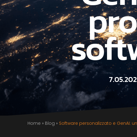
pro
soft
7.05.20
Home
»
Blog
»
Software personalizzato e GenAI: u