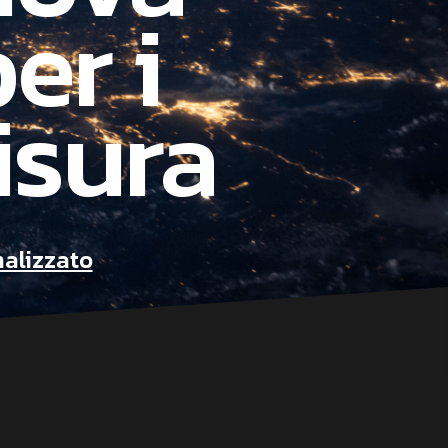
er i
isura
alizzato