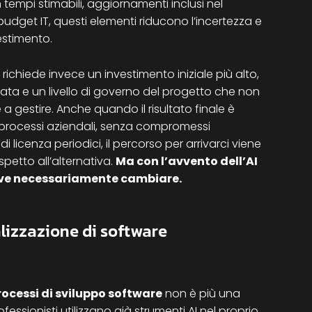
tempi stimabili, aggiornamenti inclusi nel
udget IT, questi elementi riducono l’incertezza e
estimento.
richiede invece un investimento iniziale più alto,
ta e un livello di governo del progetto che non
a gestire. Anche quando il risultato finale è
 processi aziendali, senza compromessi
di licenza periodici, il percorso per arrivarci viene
etto all’alternativa.
Ma con l’avvento dell’AI
ve necessariamente cambiare.
alizzazione di software
rocessi di sviluppo software
non è più una
fessionisti utilizzano già strumenti AI nel proprio