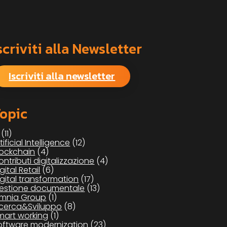
scriviti alla Newsletter
Iscriviti alla newsletter
opic
(11)
tificial Intelligence
(12)
lockchain
(4)
ontributi digitalizzazione
(4)
gital Retail
(6)
igital transformation
(17)
estione documentale
(13)
mnia Group
(1)
icerca&Sviluppo
(8)
mart working
(1)
oftware modernization
(23)