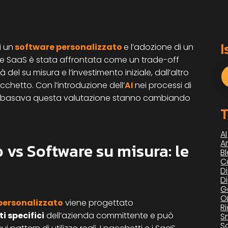
I
i un
software personalizzato
e l’adozione di un
e SaaS è stata affrontata come un trade-off
à del su misura e l’investimento iniziale, dall’altro
AI
cchetto. Con l’introduzione dell’
nei processi di
ui si basava questa valutazione stanno cambiando
T
AI
Ar
 vs Software su misura: le
B
C
Di
D
G
O
personalizzato
viene progettato
R
ti specifici
dell’azienda committente e può
S
S