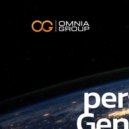
per
Gen