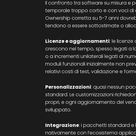
Il confronto tra software su misura e
temporale troppo corto e con voci di c
Ownership corretta su 5-7 anni dovre
tendono a essere sottostimate o allocat
Licenze e aggiornamenti
: le licenz
crescono nel tempo, spesso legati a log
o a incrementi unilaterali legati al nume
moduli funzionali inizialmente non prev
relativi costi di test, validazione e fo
Personalizzazioni
: quasi nessun pac
standard. Le customizzazioni richiedon
propri, e ogni aggiornamento del ven
sviluppato.
Integrazione
: i pacchetti standard e
nativamente con l’ecosistema applicativ