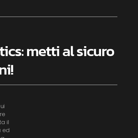
ics: metti al sicuro
ni!
ui
re
a il
a ed