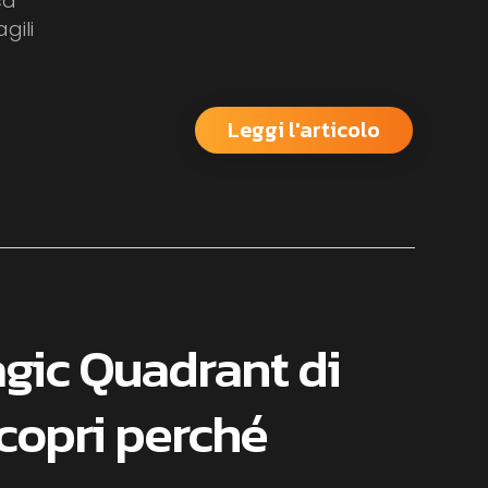
ca
gili
Leggi l'articolo
agic Quadrant di
scopri perché