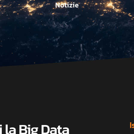
Notizie
i la Big Data
I