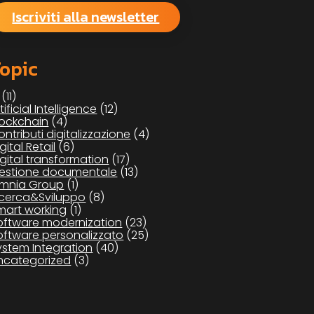
Iscriviti alla newsletter
opic
(11)
tificial Intelligence
(12)
lockchain
(4)
ontributi digitalizzazione
(4)
gital Retail
(6)
igital transformation
(17)
estione documentale
(13)
mnia Group
(1)
icerca&Sviluppo
(8)
mart working
(1)
oftware modernization
(23)
oftware personalizzato
(25)
ystem Integration
(40)
ncategorized
(3)