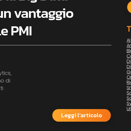
 un vantaggio
le PMI
T
AI
Ar
B
C
Di
a
D
G
tics,
O
o di
R
S
ti
S
S
S
U
Leggi l'articolo