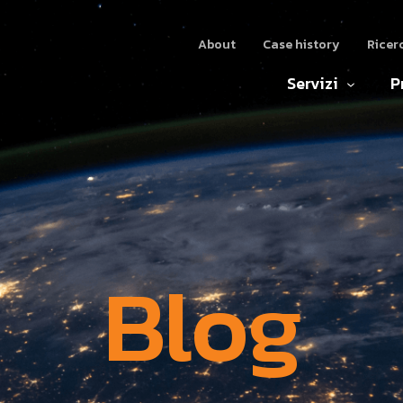
About
Case history
Ricer
Servizi
P
Blog