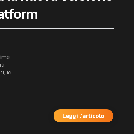
atform
time
ti
t, le
Leggi l'articolo