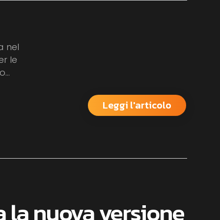
a nel
r le
...
Leggi l'articolo
a la nuova versione